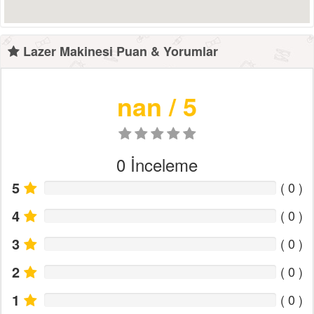
Lazer Makinesi Puan & Yorumlar
nan
/ 5
0
İnceleme
5
(
0
)
4
(
0
)
3
(
0
)
2
(
0
)
1
(
0
)