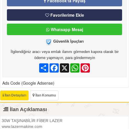
Facebook'ta Paylaş
Favorilerime Ekle
Whatsapp Mesaj
Güvenlik İpuçları
İlgilendiğiniz aracı veya emlak ilanını görmeden kapora olarak bir
ödeme yapmayın, para göndermeyin
Paylaş
Facebook
X
WhatsApp
Pinterest
Ads Code (Google Adsense)
İlan Detayları
İlan Konumu
İlan Açıklaması
30W TAŞINABİLİR FİBER LAZER
www.lazermakine.com